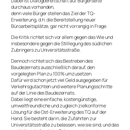
Dabei ist Dialogbereitschaft auf Bürgerseite
durchaus vorhanden,
denn viele Bürger stellen das Ziel der TQ-
Erweiterung, d.h. die Bereitstellung neuer
Büroarbeitsplätze, gar nicht vorrangig in Frage.
Die Kritik richtet sich vor allem gegen das Wie und
insbesondere gegen die Stilllegung des südlichen
Zubringers zu Universitätsstraße.
Dennoch richtet sich das Bestreben des
Baudezernats ausschließlich darauf, den
vorgelegten Plan zu 100% umzusetzen.
Dafür wird schon jetzt viel Geld ausgegeben für
Verkehrsgutachten und weitere Planungsschritte
auf der Linie des Baudezernats.
Dabei liegt eine einfache, kostengünstige,
umweltfreundliche und zugleich zielkonforme
Lösung für die Ost-Erweiterung des TQ auf der
Hand. Sie besteht darin, die Zufahrten zur
Universitätsstraße zu belassen, wie sie sind, und das