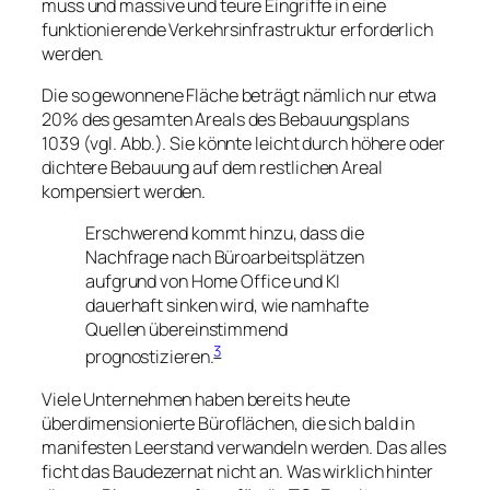
muss und massive und teure Eingriffe in eine
funktionierende Verkehrsinfrastruktur erforderlich
werden.
Die so gewonnene Fläche beträgt nämlich nur etwa
20% des gesamten Areals des Bebauungsplans
1039 (vgl. Abb.). Sie könnte leicht durch höhere oder
dichtere Bebauung auf dem restlichen Areal
kompensiert werden.
Erschwerend kommt hinzu, dass die
Nachfrage nach Büroarbeitsplätzen
aufgrund von Home Office und KI
dauerhaft sinken wird, wie namhafte
Quellen übereinstimmend
3
prognostizieren.
Viele Unternehmen haben bereits heute
überdimensionierte Büroflächen, die sich bald in
manifesten Leerstand verwandeln werden. Das alles
ficht das Baudezernat nicht an. Was wirklich hinter