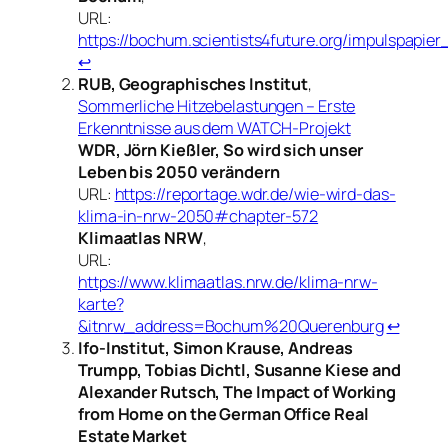
URL:
https://bochum.scientists4future.org/impulspapie
↩︎
RUB, Geographisches Institut
,
Sommerliche Hitzebelastungen – Erste
Erkenntnisse aus dem WATCH-Projekt
WDR,
Jörn Kießler,
So wird sich unser
Leben bis 2050 verändern
URL:
https://reportage.wdr.de/wie-wird-das-
klima-in-nrw-2050#chapter-572
Klimaatlas NRW
,
URL:
https://www.klimaatlas.nrw.de/klima-nrw-
karte?
&itnrw_address=Bochum%20Querenburg
↩︎
Ifo-Institut,
Simon Krause, Andreas
Trumpp, Tobias Dichtl, Susanne Kiese and
Alexander Rutsch
, The Impact of Working
from Home on the German Office Real
Estate Market