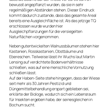
bewusst angepflanzt wurden, da sie in sehr
regelmäßigen Abständen stehen. Dieser Eindruck
kommt dadurch zustande, dass das gesamte Areal
bereits eine Ausgleichfläche ist. Als das jetzige TQ
erschlossen wurde wurden hier
Ausgleichpflanzungen für die versiegelten
Naturflächen vorgenommen.
Neben gutentwickelten Walnussbäumen stehen hier
Kastanien, Rosskastanien, Obstbäume und
Ebereschen. Teilweise lässt ihr Wuchs laut Martin
Lensing auf verdichtete Bodenverhältnisse
schließen, was auf eine menschliche Vornutzung
schließen lässt.
Auf der Haben-Seite stehe hingegen, dass der Wiese
seit mehr als 30 Jahren Pestizid und
Düngemittelbehandlung erspart geblieben sei,
erklärte der Biologe, wodurch sich ein Lebensraum
für Insekten ergeben habe, der seinesgleichen in
Bochum sucht.