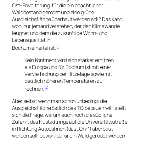
Ost-Erweiterung, für die ein beachtlicher
Waldbestand gerodet und eine grüne
Ausgleichsfläche überbaut werden soll? Das kann
wohl nur jemand verstehen, der den Klimawandel
leugnet und dem die zukünftige Wohn- und
Lebensqualität in
1
Bochum einerlei ist.
Kein Kontinent wird sich stärker erhitzen
als Europa und für Bochum ist mit einer
Vervielfachung der Hitzetage sowie mit
deutlich höheren Temperaturen zu
2
rechnen.
Aber selbst wenn man schon unbedingt die
Ausgleichsfläche östlich des TQ bebauen will, stellt
sich die Frage, warum auch noch die südliche
Zufahrt des Hustadtrings auf die Universitätsstraße
in Richtung Autobahnen (das „Ohr“) überbaut
werden soll, obwohl dafür ein Wald gerodet werden