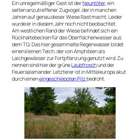
Ein unregelmäßiger Gast ist der
Neuntöter
, ein
selten anzutreffener Zugvogel, der in manchen
Jahren auf genau dieser Wiese Rast macht. Leider
wurde er in diesem Jahr noch nicht beobachtet.
Am westlichen Rand der Wiese befindet sich ein
Rückhaltebecken für das Oberflächenwasser aus
dem TQ. Das hier gesammelte Regenwasser bildet
einen kleinen Teich, der von Amphibien als
Laichgewässer zur Fortpflanzung genutzt wird. Zu
nennen sind hier der grüne
Laubfrosch
und der
Feuersalamander. Letzterer ist in Mitteleuropa akut
durch einen
eingeschleppten Pilz
bedroht.