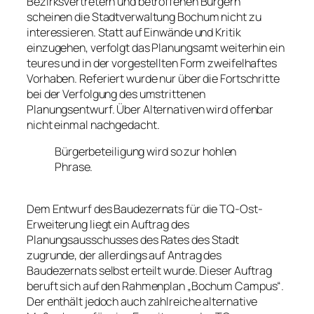
Bezirksvertretern und betroffenen Bürgern
scheinen die Stadtverwaltung Bochum nicht zu
interessieren. Statt auf Einwände und Kritik
einzugehen, verfolgt das Planungsamt weiterhin ein
teures und in der vorgestellten Form zweifelhaftes
Vorhaben. Referiert wurde nur über die Fortschritte
bei der Verfolgung des umstrittenen
Planungsentwurf. Über Alternativen wird offenbar
nicht einmal nachgedacht.
Bürgerbeteiligung wird so zur hohlen
Phrase.
Dem Entwurf des Baudezernats für die TQ-Ost-
Erweiterung liegt ein Auftrag des
Planungsausschusses des Rates des Stadt
zugrunde, der allerdings auf Antrag des
Baudezernats selbst erteilt wurde. Dieser Auftrag
beruft sich auf den Rahmenplan „Bochum Campus“.
Der enthält jedoch auch zahlreiche alternative