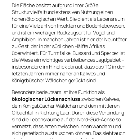
Die Fläche besitzt aufgrund ihrer Größe,
Strukturvielfalt und extensiven Nutzung einen
hohen ökologischen Wert. Sie dient als Lebensraum
für eine Vielzahl von Insekten und Bodenlebewesen,
und ist ein wichtiger Rückzugsort für Vögel und
Amphibien. In manchen Jahren ist hier der Neuntöter
zu Gast, der in der südlichen Hälfte Afrikas
überwintert. Für Turmfalke, Bussard und Sperber ist
die Wiese ein wichtiges verbleibendes Jagdgebiet –
insbesondere im Hinblick darauf, dass das TQ in den
letzten Jahren immer näher an Kalwes und
Königsbüscher Wäldchen gerückt sind.
Besonders bedeutsam ist ihre Funktion als
ökologischer Lückenschluss
zwischen Kalwes,
dem Königsbüscher Wäldchen und dem mittleren
Ölbachtal in Richtung Laer. Durch diese Verbindung
sind die Lebensräume auf der Nord-Süd-Achse so
vernetzt, dass Arten zwischen ihnen wandern und
sich genetisch austauschen können. Das sieht auch