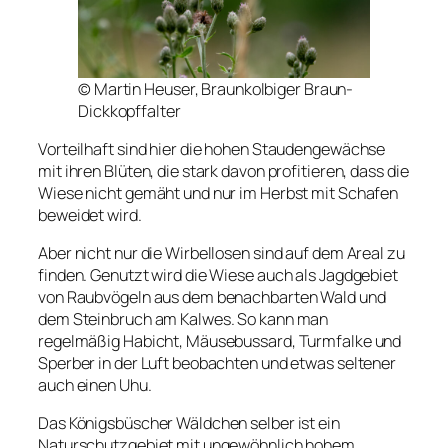
© Martin Heuser, Braunkolbiger Braun-
Dickkopffalter
Vorteilhaft sind hier die hohen Staudengewächse
mit ihren Blüten, die stark davon profitieren, dass die
Wiese nicht gemäht und nur im Herbst mit Schafen
beweidet wird.
Aber nicht nur die Wirbellosen sind auf dem Areal zu
finden. Genutzt wird die Wiese auch als Jagdgebiet
von Raubvögeln aus dem benachbarten Wald und
dem Steinbruch am Kalwes. So kann man
regelmäßig Habicht, Mäusebussard, Turmfalke und
Sperber in der Luft beobachten und etwas seltener
auch einen Uhu.
Das Königsbüscher Wäldchen selber ist ein
Naturschutzgebiet mit ungewöhnlich hohem