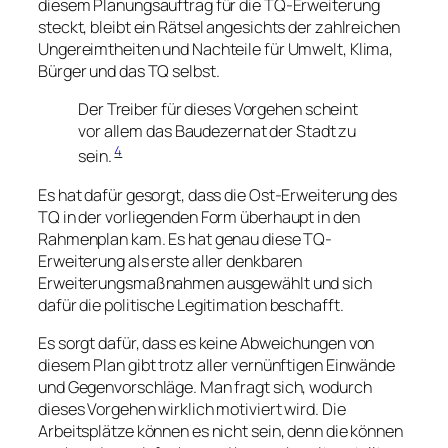
diesem Planungsauftrag für die TQ-Erweiterung
steckt, bleibt ein Rätsel angesichts der zahlreichen
Ungereimtheiten und Nachteile für Umwelt, Klima,
Bürger und das TQ selbst.
Der Treiber für dieses Vorgehen scheint
vor allem das Baudezernat der Stadt zu
4
sein.
Es hat dafür gesorgt, dass die Ost-Erweiterung des
TQ in der vorliegenden Form überhaupt in den
Rahmenplan kam. Es hat genau diese TQ-
Erweiterung als erste aller denkbaren
Erweiterungsmaßnahmen ausgewählt und sich
dafür die politische Legitimation beschafft.
Es sorgt dafür, dass es keine Abweichungen von
diesem Plan gibt trotz aller vernünftigen Einwände
und Gegenvorschläge. Man fragt sich, wodurch
dieses Vorgehen wirklich motiviert wird. Die
Arbeitsplätze können es nicht sein, denn die können