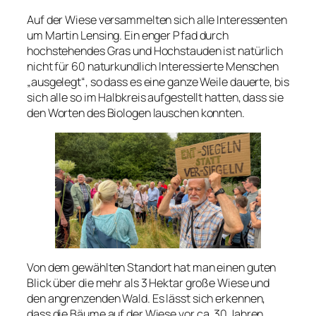
Auf der Wiese versammelten sich alle Interessenten
um Martin Lensing. Ein enger Pfad durch
hochstehendes Gras und Hochstauden ist natürlich
nicht für 60 naturkundlich Interessierte Menschen
„ausgelegt“, so dass es eine ganze Weile dauerte, bis
sich alle so im Halbkreis aufgestellt hatten, dass sie
den Worten des Biologen lauschen konnten.
Von dem gewählten Standort hat man einen guten
Blick über die mehr als 3 Hektar große Wiese und
den angrenzenden Wald. Es lässt sich erkennen,
dass die Bäume auf der Wiese vor ca. 30 Jahren