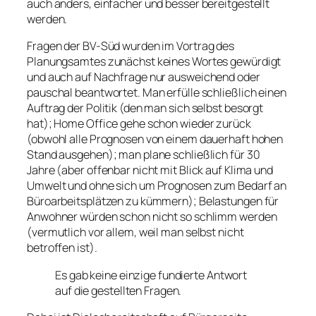
auch anders, einfacher und besser bereitgestellt
werden.
Fragen der BV-Süd wurden im Vortrag des
Planungsamtes zunächst keines Wortes gewürdigt
und auch auf Nachfrage nur ausweichend oder
pauschal beantwortet. Man erfülle schließlich einen
Auftrag der Politik (den man sich selbst besorgt
hat); Home Office gehe schon wieder zurück
(obwohl alle Prognosen von einem dauerhaft hohen
Stand ausgehen); man plane schließlich für 30
Jahre (aber offenbar nicht mit Blick auf Klima und
Umwelt und ohne sich um Prognosen zum Bedarf an
Büroarbeitsplätzen zu kümmern); Belastungen für
Anwohner würden schon nicht so schlimm werden
(vermutlich vor allem, weil man selbst nicht
betroffen ist).
Es gab keine einzige fundierte Antwort
auf die gestellten Fragen.