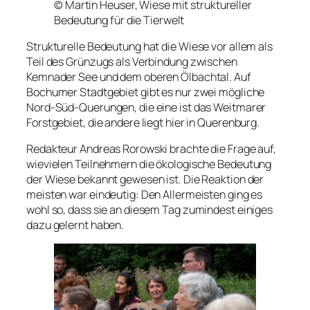
© Martin Heuser, Wiese mit struktureller
Bedeutung für die Tierwelt
Strukturelle Bedeutung hat die Wiese vor allem als
Teil des Grünzugs als Verbindung zwischen
Kemnader See und dem oberen Ölbachtal. Auf
Bochumer Stadtgebiet gibt es nur zwei mögliche
Nord-Süd-Querungen, die eine ist das Weitmarer
Forstgebiet, die andere liegt hier in Querenburg.
Redakteur Andreas Rorowski brachte die Frage auf,
wievielen Teilnehmern die ökologische Bedeutung
der Wiese bekannt gewesen ist. Die Reaktion der
meisten war eindeutig: Den Allermeisten ging es
wohl so, dass sie an diesem Tag zumindest einiges
dazu gelernt haben.