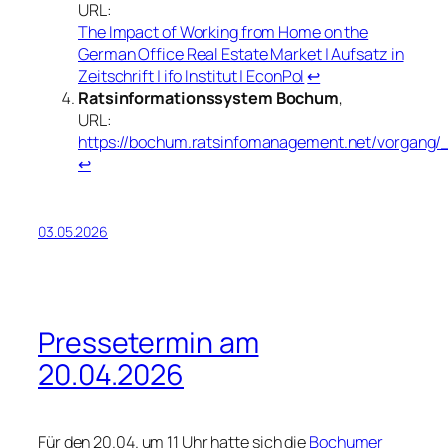
URL:
The Impact of Working from Home on the
German Office Real Estate Market | Aufsatz in
Zeitschrift | ifo Institut | EconPol
↩︎
Ratsinformationssystem Bochum
,
URL:
https://bochum.ratsinfomanagement.net/vorg
↩︎
03.05.2026
Pressetermin am
20.04.2026
Für den 20.04. um 11 Uhr hatte sich die
Bochumer