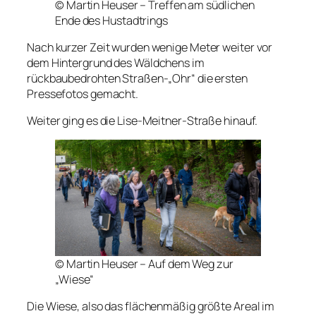
© Martin Heuser – Treffen am südlichen
Ende des Hustadtrings
Nach kurzer Zeit wurden wenige Meter weiter vor
dem Hintergrund des Wäldchens im
rückbaubedrohten Straßen-„Ohr“ die ersten
Pressefotos gemacht.
Weiter ging es die Lise-Meitner-Straße hinauf.
© Martin Heuser – Auf dem Weg zur
„Wiese“
Die Wiese, also das flächenmäßig größte Areal im