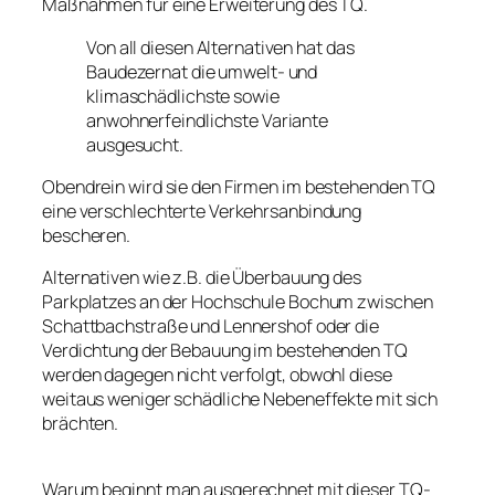
Maßnahmen für eine Erweiterung des TQ.
Von all diesen Alternativen hat das
Baudezernat die umwelt- und
klimaschädlichste sowie
anwohnerfeindlichste Variante
ausgesucht.
Obendrein wird sie den Firmen im bestehenden TQ
eine verschlechterte Verkehrsanbindung
bescheren.
Alternativen wie z.B. die Überbauung des
Parkplatzes an der Hochschule Bochum zwischen
Schattbachstraße und Lennershof oder die
Verdichtung der Bebauung im bestehenden TQ
werden dagegen nicht verfolgt, obwohl diese
weitaus weniger schädliche Nebeneffekte mit sich
brächten.
Warum beginnt man ausgerechnet mit dieser TQ-