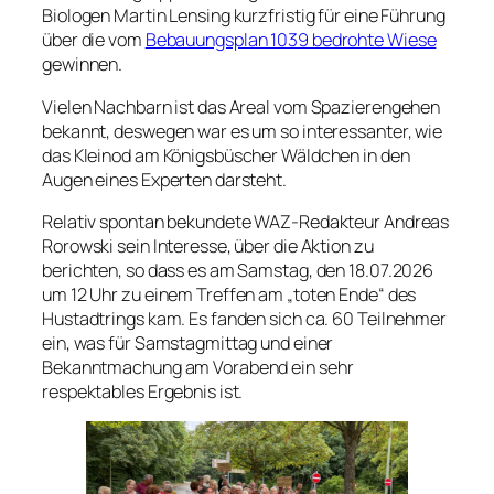
Biologen Martin Lensing kurzfristig für eine Führung
über die vom
Bebauungsplan 1039 bedrohte Wiese
gewinnen.
Vielen Nachbarn ist das Areal vom Spazierengehen
bekannt, deswegen war es um so interessanter, wie
das Kleinod am Königsbüscher Wäldchen in den
Augen eines Experten darsteht.
Relativ spontan bekundete WAZ-Redakteur Andreas
Rorowski sein Interesse, über die Aktion zu
berichten, so dass es am Samstag, den 18.07.2026
um 12 Uhr zu einem Treffen am „toten Ende“ des
Hustadtrings kam. Es fanden sich ca. 60 Teilnehmer
ein, was für Samstagmittag und einer
Bekanntmachung am Vorabend ein sehr
respektables Ergebnis ist.